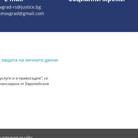
vgrad-rs@justice.bg
rumovgrad@gmail.com
а защита на личните данни
слуги и е-правосъдие“, се
инансирана от Европейския
о поведение на сайта.