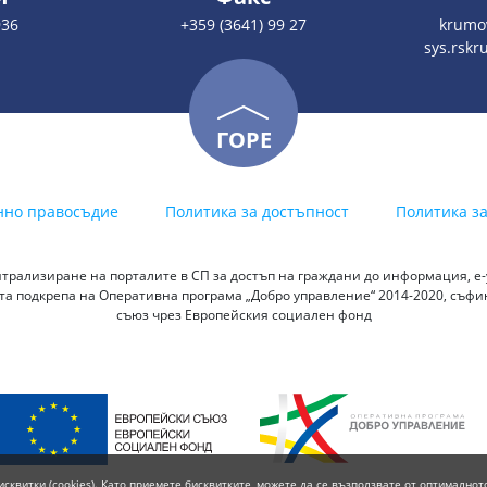
936
+359 (3641) 99 27
krumo
sys.rsk
ГОРЕ
нно правосъдие
Политика за достъпност
Политика з
трализиране на порталите в СП за достъп на граждани до информация, е-у
а подкрепа на Оперативна програма „Добро управление“ 2014-2020, съф
съюз чрез Европейския социален фонд
исквитки (cookies). Като приемете бисквитките, можете да се възползвате от оптималнот