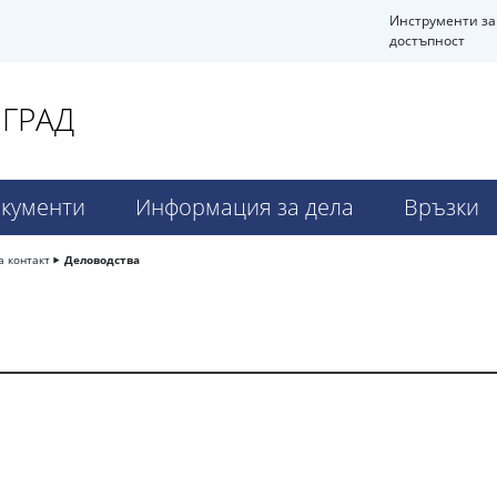
Инструменти за
достъпност
ВГРАД
кументи
Информация за дела
Връзки
а контакт
Деловодства