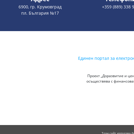
6900, гр. Крумовград
+359 (889) 338 
пл. България №17
Единен портал за електро
Проект „Доразвитие и цен
осъществява с финансоват
Този сайт използва б