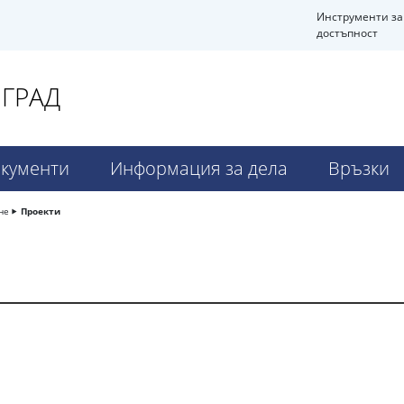
Инструменти за
достъпност
ВГРАД
кументи
Информация за дела
Връзки
не
Проекти