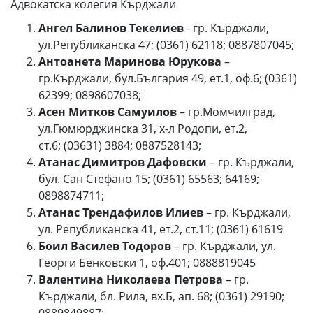
Адвокатска колегия Кърджали
Ангел Балинов Текелиев
- гр. Кърджали,
ул.Републиканска 47; (0361) 62118; 0887807045;
Антоанета Маринова Юрукова
–
гр.Кърджали, бул.България 49, ет.1, оф.6; (0361)
62399; 0898607038;
Асен Митков Самуилов
– гр.Момчилград,
ул.Гюмюрджинска 31, х-л Родопи, ет.2,
ст.6; (03631) 3884; 0887528143;
Атанас Димитров Дафовски
– гр. Кърджали,
бул. Сан Стефано 15; (0361) 65563; 64169;
0898874711;
Атанас Трендафилов Илиев
– гр. Кърджали,
ул. Републиканска 41, ет.2, ст.11; (0361) 61619
Боил Василев Тодоров
– гр. Кърджали, ул.
Георги Бенковски 1, оф.401; 0888819045
Валентина Николаева Петрова
– гр.
Кърджали, бл. Рила, вх.Б, ап. 68; (0361) 29190;