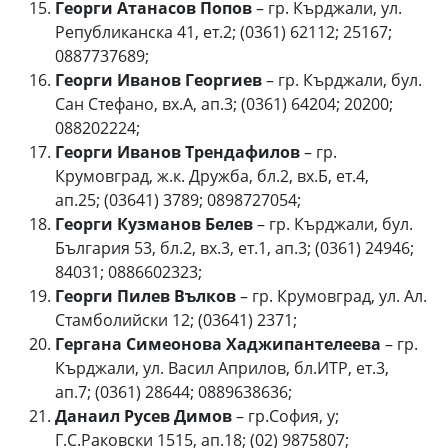
Георги Атанасов Попов
– гр. Кърджали, ул.
Републиканска 41, ет.2; (0361) 62112; 25167;
0887737689;
Георги Иванов Георгиев
– гр. Кърджали, бул.
Сан Стефано, вх.А, ап.3; (0361) 64204; 20200;
088202224;
Георги Иванов Трендафилов
– гр.
Крумовград, ж.к. Дружба, бл.2, вх.Б, ет.4,
ап.25; (03641) 3789; 0898727054;
Георги Кузманов Белев
– гр. Кърджали, бул.
България 53, бл.2, вх.3, ет.1, ап.3; (0361) 24946;
84031; 0886602323;
Георги Пилев Вълков
– гр. Крумовград, ул. Ал.
Стамболийски 12; (03641) 2371;
Гергана Симеонова Хаджипантелеева
– гр.
Кърджали, ул. Васил Априлов, бл.ИТР, ет.3,
ап.7; (0361) 28644; 0889638636;
Данаил Русев Димов
– гр.София, у;
Г.С.Раковски 1515, ап.18; (02) 9875807;