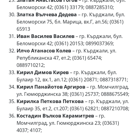
Златан Анастасов Гогов
– гр. Кърджали, бул.
Беломорски 42; (0361) 33179; 0887285310;
Златка Вълчева Дедева
– гр. Кърджали, бул.
Беломорски 75, бл. Марица, вх.Г, ап.56; (0361)
65913
Иван Василев Василев
– гр. Кърджали, бул.
Беломорски 42; (0361) 20153; 0899037369;
Илчо Атанасов Колев
– гр. Кърджали, ул.
Републиканска 47, ет.2; (0361) 65474;
0889710212;
Кирил Димов Кирев
– гр. Кърджали, бул.
Булаир 12, вх.1, ап.12; (0361) 20871; 0887318771;
Кирил Панайотов Аргиров
– гр. Момчилград,
ул. Гюмюрджинска 38; (0361) 25737; 0888675549;
Кирилка Петкова Петкова
– гр. Кърджали, ул.
Булаир 35, ет.2, ст.207; (0361) 62821; 0887210708;
Костадин Вълков Карамитрев
– гр.
Момчилград, ул. Гюмюрджинска 23; (03631)
4037; 4107;