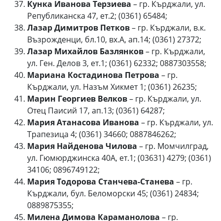
Кунка Иванова Терзиева
– гр. Кърджали, ул.
Републиканска 47, ет.2; (0361) 65484;
Лазар Димитров Петков
– гр. Кърджали, в.к.
Възрожденци, бл.10, вх.А, ап.14; (0361) 27372;
Лазар Михайлов Базлянков
– гр. Кърджали,
ул. Ген. Делов 3, ет.1; (0361) 62332; 0887303558;
Мариана Костадинова Петрова
– гр.
Кърджали, ул. Назъм Хикмет 1; (0361) 26235;
Марин Георгиев Велков
– гр. Кърджали, ул.
Отец Паисий 17, ап.13; (0361) 64287;
Мария Атанасова Иванова
– гр. Кърджали, ул.
Трапезица 4; (0361) 34660; 0887846262;
Мария Найденова Чилова
– гр. Момчилград,
ул. Гюмюрджинска 40А, ет.1; (03631) 4279; (0361)
34106; 0896749122;
Мария Тодорова Станчева-Станева
– гр.
Кърджали, бул. Беломорски 45; (0361) 24834;
0889875355;
Милена Димова Караманолова
– гр.