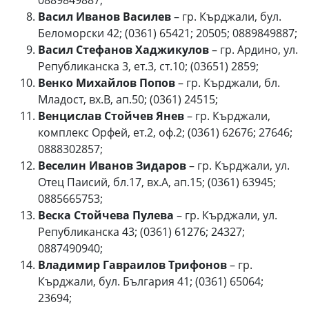
0889849887;
Васил Иванов Василев
– гр. Кърджали, бул.
Беломорски 42; (0361) 65421; 20505; 0889849887;
Васил Стефанов Хаджикулов
– гр. Ардино, ул.
Републиканска 3, ет.3, ст.10; (03651) 2859;
Венко Михайлов Попов
– гр. Кърджали, бл.
Младост, вх.В, ап.50; (0361) 24515;
Венцислав Стойчев Янев
– гр. Кърджали,
комплекс Орфей, ет.2, оф.2; (0361) 62676; 27646;
0888302857;
Веселин Иванов Зидаров
– гр. Кърджали, ул.
Отец Паисий, бл.17, вх.А, ап.15; (0361) 63945;
0885665753;
Веска Стойчева Пулева
– гр. Кърджали, ул.
Републиканска 43; (0361) 61276; 24327;
0887490940;
Владимир Гавраилов Трифонов
– гр.
Кърджали, бул. България 41; (0361) 65064;
23694;