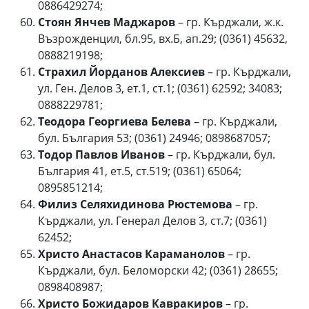
0886429274;
Стоян Янчев Маджаров
– гр. Кърджали, ж.к.
Възрожденцил, бл.95, вх.Б, ап.29; (0361) 45632,
0888219198;
Страхил Йорданов Алексиев
– гр. Кърджали,
ул. Ген. Делов 3, ет.1, ст.1; (0361) 62592; 34083;
0888229781;
Теодора Георгиева Белева
– гр. Кърджали,
бул. България 53; (0361) 24946; 0898687057;
Тодор Павлов Иванов
– гр. Кърджали, бул.
България 41, ет.5, ст.519; (0361) 65064;
0895851214;
Филиз Селяхидинова Рюстемова
– гр.
Кърджали, ул. Генерал Делов 3, ст.7; (0361)
62452;
Христо Анастасов Караманолов
– гр.
Кърджали, бул. Беломорски 42; (0361) 28655;
0898408987;
Христо Божидаров Кавракиров
– гр.