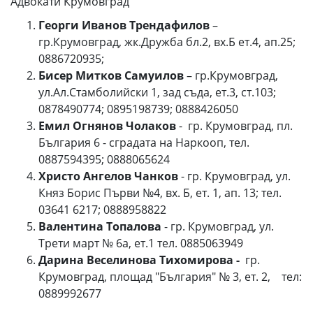
Адвокати Крумовград
Георги Иванов Трендафилов
–
гр.Крумовград, жк.Дружба бл.2, вх.Б ет.4, ап.25;
0886720935;
Бисер Митков Самуилов
– гр.Крумовград,
ул.Ал.Стамболийски 1, зад съда, ет.3, ст.103;
0878490774; 0895198739; 0888426050
Емил Огнянов Чолаков
- гр. Крумовград, пл.
България 6 - сградата на Наркооп, тел.
0887594395; 0888065624
Христо Ангелов Чанков
- гр. Крумовград, ул.
Княз Борис Първи №4, вх. Б, ет. 1, ап. 13; тел.
03641 6217; 0888958822
Валентина Топалова
- гр. Крумовград, ул.
Трети март № 6а, ет.1 тел. 0885063949
Дарина Веселинова Тихомирова -
гр.
Крумовград, площад "България" № 3, ет. 2, тел:
0889992677