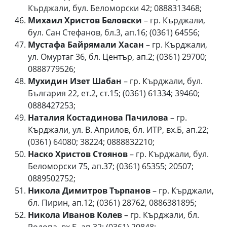
Кърджали, бул. Беломорски 42; 0888313468;
Михаил Христов Беловски
– гр. Кърджали,
бул. Сан Стефанов, бл.3, ап.16; (0361) 64556;
Мустафа Байрямали Хасан
– гр. Кърджали,
ул. Омуртаг 36, бл. Център, ап.2; (0361) 29700;
0888779526;
Мухидин Изет Шабан
– гр. Кърджали, бул.
България 22, ет.2, ст.15; (0361) 61334; 39460;
0888427253;
Наталия Костадинова Пачилова
– гр.
Кърджали, ул. В. Априлов, бл. ИТР, вх.Б, ап.22;
(0361) 64080; 38224; 0888832210;
Наско Христов Стоянов
– гр. Кърджали, бул.
Беломорски 75, ап.37; (0361) 65355; 20507;
0889502752;
Никола Димитров Търпанов
– гр. Кърджали,
бл. Пирин, ап.12; (0361) 28762, 0886381895;
Никола Иванов Колев
– гр. Кърджали, бл.