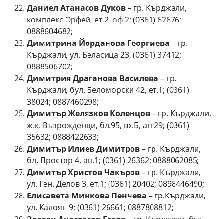
Даниел Атанасов Дуков
– гр. Кърджали,
комплекс Орфей, ет.2, оф.2; (0361) 62676;
0888604682;
Димитрина Йорданова Георгиева
– гр.
Кърджали, ул. Беласица 23, (0361) 37412;
0888506702;
Димитрия Драганова Василева
– гр.
Кърджали, бул. Беломорски 42, ет.1; (0361)
38024; 0887460298;
Димитър Желязков Коленцов
– гр. Кърджали,
ж.к. Възрожденци, бл.95, вх.Б, ап.29; (0361)
35632; 0888422633;
Димитър Илиев Димитров
– гр. Кърджали,
бл. Простор 4, ап.1; (0361) 26362; 0888062085;
Димитър Христов Чакъров
– гр. Кърджали,
ул. Ген. Делов 3, ет.1; (0361) 20402; 0898446490;
Елисавета Минкова Пенчева
– гр.Кърджали,
ул. Калоян 9; (0361) 26661; 0887808812;