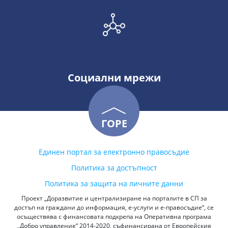
Социални мрежи
ГОРЕ
Единен портал за електронно правосъдие
Политика за достъпност
Политика за защита на личните данни
Проект „Доразвитие и централизиране на порталите в СП за
достъп на граждани до информация, е-услуги и е-правосъдие“, се
осъществява с финансовата подкрепа на Оперативна програма
„Добро управление“ 2014-2020, съфинансирана от Европейския